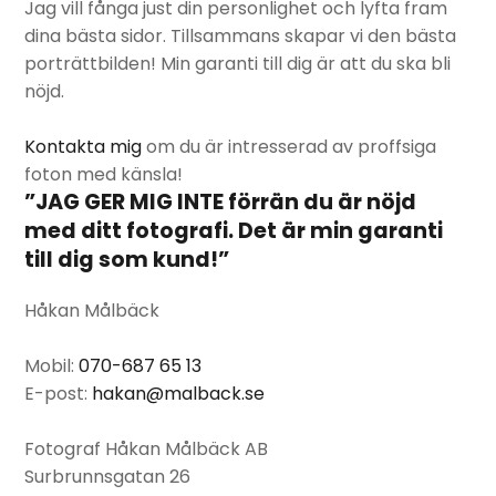
Jag vill fånga just din personlighet och lyfta fram
dina bästa sidor. Tillsammans skapar vi den bästa
porträttbilden! Min garanti till dig är att du ska bli
nöjd.
Kontakta mig
om du är intresserad av proffsiga
foton med känsla!
”JAG GER MIG INTE förrän du är nöjd
med ditt fotografi. Det är min garanti
till dig som kund!”
Håkan Målbäck
Mobil:
070-687 65 13
E-post:
hakan@malback.se
Fotograf Håkan Målbäck AB
Surbrunnsgatan 26